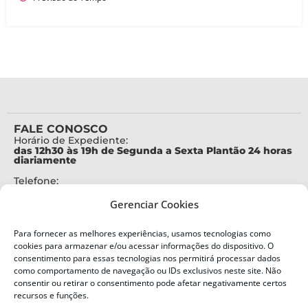
FALE CONOSCO
Horário de Expediente:
das 12h30 às 19h de Segunda a Sexta Plantão 24 horas
diariamente
Telefone:
+55 (48) 3664-7000
Gerenciar Cookies
Emergência:
199
Para fornecer as melhores experiências, usamos tecnologias como
Alertas Defesa Civil:
cookies para armazenar e/ou acessar informações do dispositivo. O
SMS 40199
consentimento para essas tecnologias nos permitirá processar dados
como comportamento de navegação ou IDs exclusivos neste site. Não
ENDEREÇO
consentir ou retirar o consentimento pode afetar negativamente certos
Defesa Civil do Estado de Santa Catarina
recursos e funções.
Av. Ivo Silveira, nº 2320