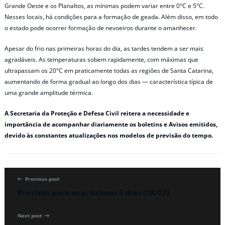
Grande Oeste e os Planaltos, as mínimas podem variar entre 0°C e 5°C.
Nesses locais, há condições para a formação de geada. Além disso, em todo
o estado pode ocorrer formação de nevoeiros durante o amanhecer.
Apesar do frio nas primeiras horas do dia, as tardes tendem a ser mais
agradáveis. As temperaturas sobem rapidamente, com máximas que
ultrapassam os 20°C em praticamente todas as regiões de Santa Catarina,
aumentando de forma gradual ao longo dos dias — característica típica de
uma grande amplitude térmica.
A Secretaria da Proteção e Defesa Civil reitera a necessidade e
importância de acompanhar diariamente os boletins e Avisos emitidos,
devido às constantes atualizações nos modelos de previsão do tempo.
Previous post
Previsão para os próximos 5 dias (18/07)
Next post