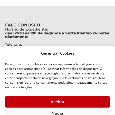
FALE CONOSCO
Horário de Expediente:
das 12h30 às 19h de Segunda a Sexta Plantão 24 horas
diariamente
Telefone:
+55 (48) 3664-7000
Gerenciar Cookies
Emergência:
199
Para fornecer as melhores experiências, usamos tecnologias como
Alertas Defesa Civil:
cookies para armazenar e/ou acessar informações do dispositivo. O
SMS 40199
consentimento para essas tecnologias nos permitirá processar dados
como comportamento de navegação ou IDs exclusivos neste site. Não
ENDEREÇO
consentir ou retirar o consentimento pode afetar negativamente certos
Defesa Civil do Estado de Santa Catarina
recursos e funções.
Av. Ivo Silveira, nº 2320
Bairro:
Aceitar
Capoeiras, Florianópolis, SC
CEP:
Negar
88085-001