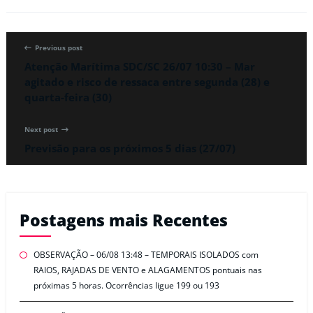
Previous post
Atenção Marítima SDC/SC 26/07 10:30 – Mar
agitado e risco de ressaca entre segunda (28) e
quarta-feira (30)
Next post
Previsão para os próximos 5 dias (27/07)
Postagens mais Recentes
OBSERVAÇÃO – 06/08 13:48 – TEMPORAIS ISOLADOS com
RAIOS, RAJADAS DE VENTO e ALAGAMENTOS pontuais nas
próximas 5 horas. Ocorrências ligue 199 ou 193