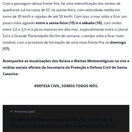
Com a passagem dessa frente fria, há uma intensificação dos ventos de
quadrante sul na costa de SC na quinta-feira, com velocidade média em
torno de 30 km/h e rajadas de até 50 km/h. Com isso, o mar volta a ficar um
pouco mais agitado
entre a sexta-feira (15) e o sábado (16)
, com ondas
entre 2,0 e 2,5 m e picos maiores em alto mar, especialmente entre o Litoral
Sul e a Grande Florianópolis.No fim de semana, o tempo volta a ficar mais
instável, com o processo de formação de uma nova frente fria no
domingo
(17).
Acompanhe as atualizações dos Avisos e Alertas Meteorológicos no site e
mídias sociais oficiais da Secretaria da Proteção e Defesa Civil de Santa
Catarina.
#DEFESA CIVIL, SOMOS TODOS NÓS.
Previous post
Observação Meteorológica SDC/SC 11/08 10:15 –
Frio intenso permanece até a quinta-feira (14)