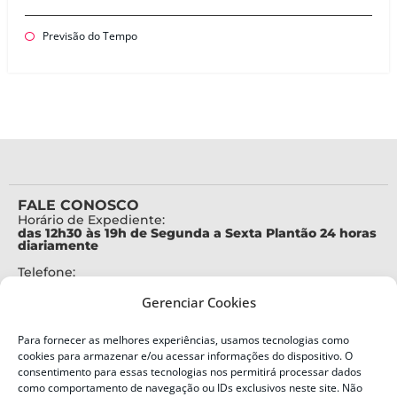
Previsão do Tempo
FALE CONOSCO
Horário de Expediente:
das 12h30 às 19h de Segunda a Sexta Plantão 24 horas
diariamente
Telefone:
+55 (48) 3664-7000
Gerenciar Cookies
Emergência:
199
Para fornecer as melhores experiências, usamos tecnologias como
Alertas Defesa Civil:
cookies para armazenar e/ou acessar informações do dispositivo. O
SMS 40199
consentimento para essas tecnologias nos permitirá processar dados
como comportamento de navegação ou IDs exclusivos neste site. Não