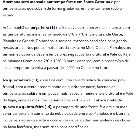
A semana será marcada por tempo firme em Santa Catarina
e por
temperaturas que sobem de forma gradativa, em praticamente todo o
estado.
Até a manhã da
terça-feira (12)
, o frio deve permanecer mais intenso, com
as temperaturas mínimas variando de 0°C a 7°C entre o Grande Oeste,
Planaltos e Grande Florianópolis serrana, trazendo condições para geada
nestas áreas. Nos pontos mais altos da serra, no Meio-Oeste e Planaltos, os
termômetros ainda devem ter valores negativos. Já no Litoral e Vale do Itajaí,
as mínimas ficam entre 7°C e 13°C. A partir da tarde, com o predomínio de
sol, a temperatura volta a passar dos 20°C no Oeste e no Litoral.
Na quarta-feira (13)
, o dia fica com uma característica de condição pré-
frontal, com o vento predominante de quadrante norte, fazendo as
temperaturas subirem um pouco mais, especialmente entre o Litoral e o Vale
do Itajaí, onde as máximas variam entre 22°C e 25°C.
Entre a noite de
quarta e a quinta-feira (14)
, a passagem de uma frente fria em alto mar
contribui para um aumento da nebulosidade entre os Planaltos e o Litoral e,
inclusive, não se descarta a ocorrência de pancadas bem isoladas de chuva
na faixa litorânea, mas sem risco para ocorrências.