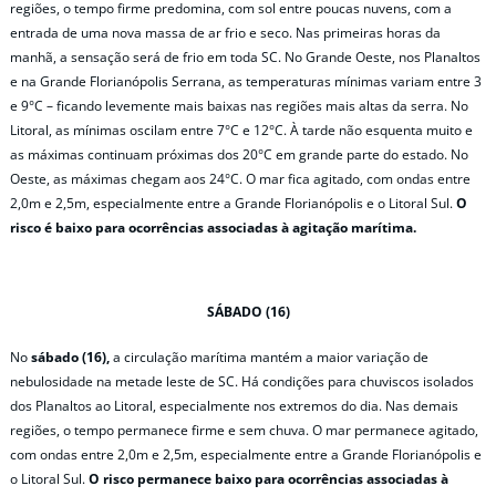
regiões, o tempo firme predomina, com sol entre poucas nuvens, com a
entrada de uma nova massa de ar frio e seco. Nas primeiras horas da
manhã, a sensação será de frio em toda SC. No Grande Oeste, nos Planaltos
e na Grande Florianópolis Serrana, as temperaturas mínimas variam entre 3
e 9°C – ficando levemente mais baixas nas regiões mais altas da serra. No
Litoral, as mínimas oscilam entre 7°C e 12°C. À tarde não esquenta muito e
as máximas continuam próximas dos 20°C em grande parte do estado. No
Oeste, as máximas chegam aos 24°C. O mar fica agitado, com ondas entre
2,0m e 2,5m, especialmente entre a Grande Florianópolis e o Litoral Sul.
O
risco é baixo para ocorrências associadas à agitação marítima.
SÁBADO (16)
No
sábado (16),
a circulação marítima mantém a maior variação de
nebulosidade na metade leste de SC. Há condições para chuviscos isolados
dos Planaltos ao Litoral, especialmente nos extremos do dia. Nas demais
regiões, o tempo permanece firme e sem chuva. O mar permanece agitado,
com ondas entre 2,0m e 2,5m, especialmente entre a Grande Florianópolis e
o Litoral Sul.
O risco permanece baixo para ocorrências associadas à