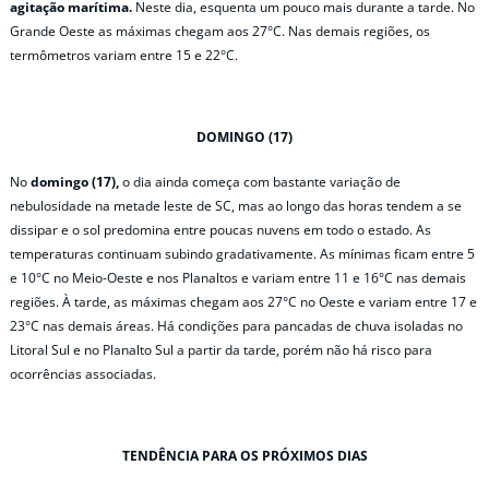
agitação marítima.
Neste dia, esquenta um pouco mais durante a tarde. No
Grande Oeste as máximas chegam aos 27°C. Nas demais regiões, os
termômetros variam entre 15 e 22°C.
DOMINGO (17)
No
domingo (17),
o dia ainda começa com bastante variação de
nebulosidade na metade leste de SC, mas ao longo das horas tendem a se
dissipar e o sol predomina entre poucas nuvens em todo o estado. As
temperaturas continuam subindo gradativamente. As mínimas ficam entre 5
e 10°C no Meio-Oeste e nos Planaltos e variam entre 11 e 16°C nas demais
regiões. À tarde, as máximas chegam aos 27°C no Oeste e variam entre 17 e
23°C nas demais áreas. Há condições para pancadas de chuva isoladas no
Litoral Sul e no Planalto Sul a partir da tarde, porém não há risco para
ocorrências associadas.
TENDÊNCIA PARA OS PRÓXIMOS DIAS