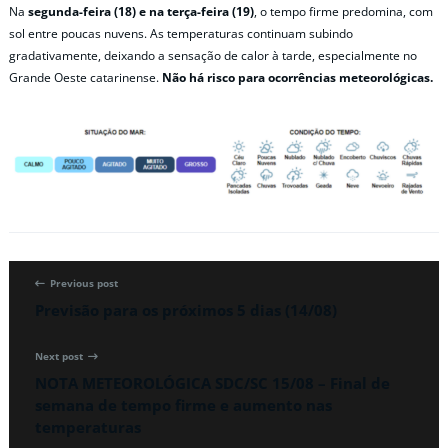
Na
segunda-feira (18) e na terça-feira (19)
, o tempo firme predomina, com
sol entre poucas nuvens. As temperaturas continuam subindo
gradativamente, deixando a sensação de calor à tarde, especialmente no
Grande Oeste catarinense.
Não há risco para ocorrências meteorológicas.
Previous post
Previsão para os próximos 5 dias (14/08)
Next post
NOTA METEOROLÓGICA SDC/SC 15/08 – Final de
semana de tempo firme e aumento nas
temperaturas