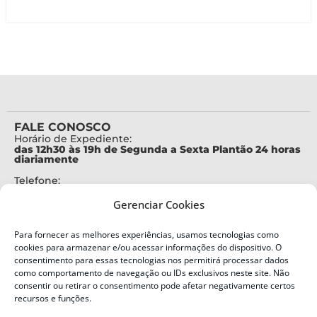
FALE CONOSCO
Horário de Expediente:
das 12h30 às 19h de Segunda a Sexta Plantão 24 horas
diariamente
Telefone:
+55 (48) 3664-7000
Gerenciar Cookies
Emergência:
199
Para fornecer as melhores experiências, usamos tecnologias como
Alertas Defesa Civil:
cookies para armazenar e/ou acessar informações do dispositivo. O
SMS 40199
consentimento para essas tecnologias nos permitirá processar dados
como comportamento de navegação ou IDs exclusivos neste site. Não
consentir ou retirar o consentimento pode afetar negativamente certos
ENDEREÇO
Defesa Civil do Estado de Santa Catarina
recursos e funções.
Av. Ivo Silveira, nº 2320