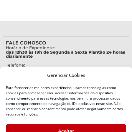
FALE CONOSCO
Horário de Expediente:
das 12h30 às 19h de Segunda a Sexta Plantão 24 horas
diariamente
Telefone:
+55 (48) 3664-7000
Gerenciar Cookies
Emergência:
199
Para fornecer as melhores experiências, usamos tecnologias como
Alertas Defesa Civil:
cookies para armazenar e/ou acessar informações do dispositivo. O
SMS 40199
consentimento para essas tecnologias nos permitirá processar dados
como comportamento de navegação ou IDs exclusivos neste site. Não
ENDEREÇO
consentir ou retirar o consentimento pode afetar negativamente certos
Defesa Civil do Estado de Santa Catarina
recursos e funções.
Av. Ivo Silveira, nº 2320
Bairro:
Aceitar
Capoeiras, Florianópolis, SC