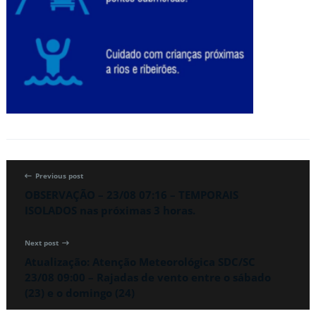
Previous post
OBSERVAÇÃO – 23/08 07:16 – TEMPORAIS
ISOLADOS nas próximas 3 horas.
Next post
Atualização: Atenção Meteorológica SDC/SC
23/08 09:00 – Rajadas de vento entre o sábado
(23) e o domingo (24)