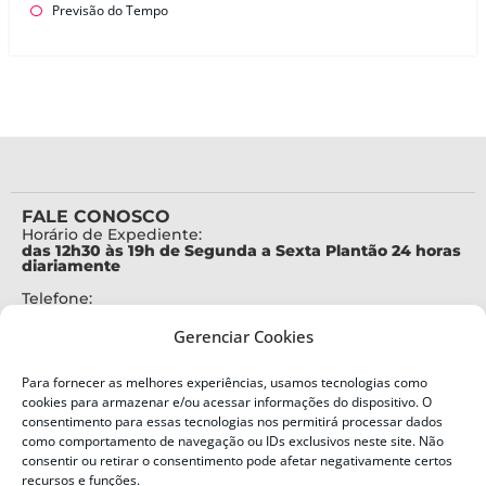
Previsão do Tempo
FALE CONOSCO
Horário de Expediente:
das 12h30 às 19h de Segunda a Sexta Plantão 24 horas
diariamente
Telefone:
+55 (48) 3664-7000
Gerenciar Cookies
Emergência:
199
Para fornecer as melhores experiências, usamos tecnologias como
Alertas Defesa Civil:
cookies para armazenar e/ou acessar informações do dispositivo. O
SMS 40199
consentimento para essas tecnologias nos permitirá processar dados
como comportamento de navegação ou IDs exclusivos neste site. Não
ENDEREÇO
consentir ou retirar o consentimento pode afetar negativamente certos
Defesa Civil do Estado de Santa Catarina
recursos e funções.