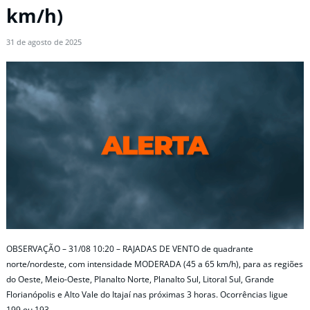
km/h)
31 de agosto de 2025
OBSERVAÇÃO – 31/08 10:20 – RAJADAS DE VENTO de quadrante
norte/nordeste, com intensidade MODERADA (45 a 65 km/h), para as regiões
do Oeste, Meio-Oeste, Planalto Norte, Planalto Sul, Litoral Sul, Grande
Florianópolis e Alto Vale do Itajaí nas próximas 3 horas. Ocorrências ligue
199 ou 193.