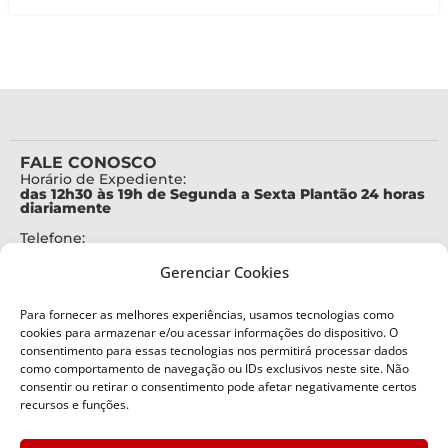
FALE CONOSCO
Horário de Expediente:
das 12h30 às 19h de Segunda a Sexta Plantão 24 horas
diariamente
Telefone:
+55 (48) 3664-7000
Gerenciar Cookies
Emergência:
199
Para fornecer as melhores experiências, usamos tecnologias como
Alertas Defesa Civil:
cookies para armazenar e/ou acessar informações do dispositivo. O
SMS 40199
consentimento para essas tecnologias nos permitirá processar dados
como comportamento de navegação ou IDs exclusivos neste site. Não
consentir ou retirar o consentimento pode afetar negativamente certos
ENDEREÇO
Defesa Civil do Estado de Santa Catarina
recursos e funções.
Av. Ivo Silveira, nº 2320