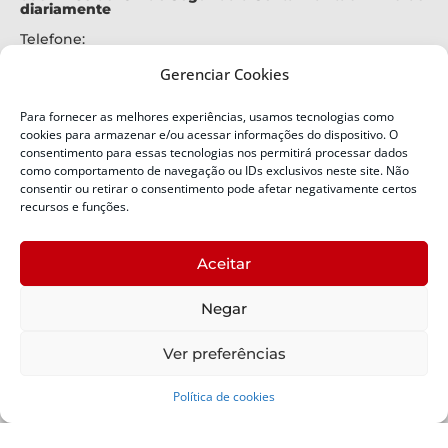
diariamente
Telefone:
+55 (48) 3664-7000
Gerenciar Cookies
Emergência:
199
Para fornecer as melhores experiências, usamos tecnologias como
Alertas Defesa Civil:
cookies para armazenar e/ou acessar informações do dispositivo. O
SMS 40199
consentimento para essas tecnologias nos permitirá processar dados
como comportamento de navegação ou IDs exclusivos neste site. Não
ENDEREÇO
consentir ou retirar o consentimento pode afetar negativamente certos
Defesa Civil do Estado de Santa Catarina
recursos e funções.
Av. Ivo Silveira, nº 2320
Bairro:
Aceitar
Capoeiras, Florianópolis, SC
CEP:
Negar
88085-001
Política de Privacidade
Ver preferências
Política de cookies
Copyright © 2024 Todos os Direitos Reservados SDC -
Secretaria de Estado da Proteção e Defesa Civil | Suporte -