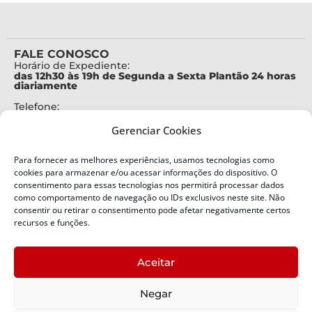
FALE CONOSCO
Horário de Expediente:
das 12h30 às 19h de Segunda a Sexta Plantão 24 horas
diariamente
Telefone:
+55 (48) 3664-7000
Gerenciar Cookies
Emergência:
199
Para fornecer as melhores experiências, usamos tecnologias como
Alertas Defesa Civil:
cookies para armazenar e/ou acessar informações do dispositivo. O
SMS 40199
consentimento para essas tecnologias nos permitirá processar dados
como comportamento de navegação ou IDs exclusivos neste site. Não
consentir ou retirar o consentimento pode afetar negativamente certos
ENDEREÇO
Defesa Civil do Estado de Santa Catarina
recursos e funções.
Av. Ivo Silveira, nº 2320
Bairro:
Aceitar
Capoeiras, Florianópolis, SC
CEP:
Negar
88085-001