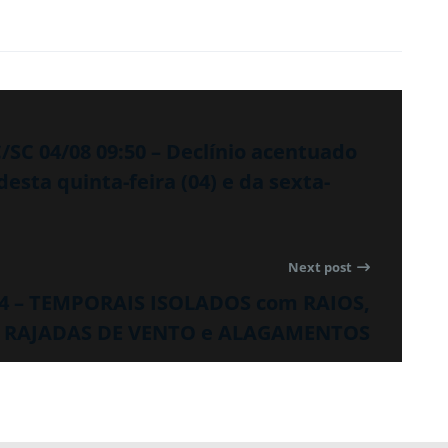
SC 04/08 09:50 – Declínio acentuado
esta quinta-feira (04) e da sexta-
Next post
34 – TEMPORAIS ISOLADOS com RAIOS,
RAJADAS DE VENTO e ALAGAMENTOS