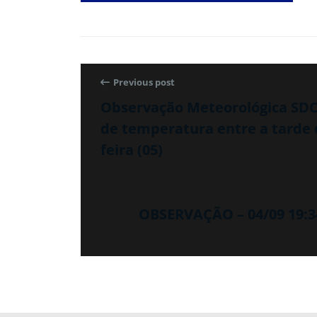
Previous post
Observação Meteorológica SDC/
de temperatura entre a tarde d
feira (05)
OBSERVAÇÃO – 04/09 19: