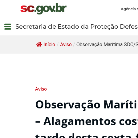
Agência 
Secretaria de Estado da Proteção Defesa
Início
/
Aviso
/
Observação Marítima SDC/SC
Aviso
Observação Maríti
– Alagamentos cost
tarde desta sexta-f