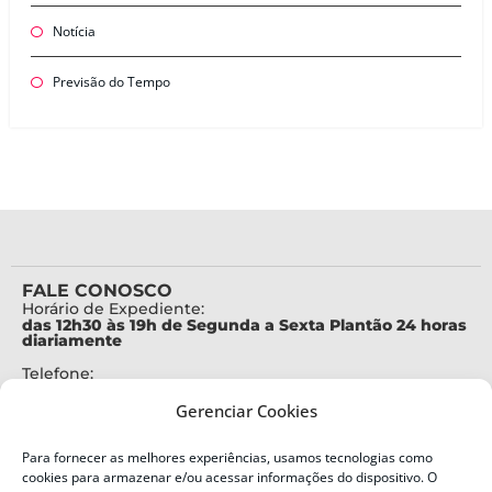
Notícia
Previsão do Tempo
FALE CONOSCO
Horário de Expediente:
das 12h30 às 19h de Segunda a Sexta Plantão 24 horas
diariamente
Telefone:
+55 (48) 3664-7000
Gerenciar Cookies
Emergência:
199
Para fornecer as melhores experiências, usamos tecnologias como
Alertas Defesa Civil:
cookies para armazenar e/ou acessar informações do dispositivo. O
SMS 40199