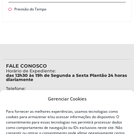
Previsão do Tempo
FALE CONOSCO
Horário de Expediente:
das 12h30 às 19h de Segunda a Sexta Plantão 24 horas
diariamente
Telefone:
+55 (48) 3664-7000
Gerenciar Cookies
Emergência:
199
Para fornecer as melhores experiências, usamos tecnologias como
Alertas Defesa Civil:
cookies para armazenar e/ou acessar informações do dispositivo. O
SMS 40199
consentimento para essas tecnologias nos permitirá processar dados
como comportamento de navegação ou IDs exclusivos neste site. Não
consentir ou retirar o consentimento pode afetar negativamente certos
ENDEREÇO