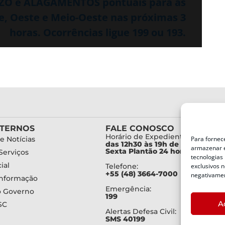
ZO e ALAGAMENTOS pontuais para as
e, Oeste e Meio-Oeste nas próximas 3
horas. Ocorrências ligue 199 ou 193.
XTERNOS
FALE CONOSCO
Horário de Expediente:
e Notícias
Para fornec
das 12h30 às 19h de Segunda a
armazenar e
Sexta Plantão 24 horas diariam
Serviços
tecnologias
ial
Telefone:
exclusivos n
+55 (48) 3664-7000
negativamen
Informação
Emergência:
o Governo
199
A
SC
Alertas Defesa Civil:
SMS 40199