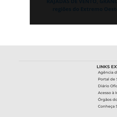
RAJADAS DE VENTO, GRANI
regiões do Extremo Oest
LINKS E
Agência d
Portal de 
Diário Ofic
Acesso à 
Órgãos d
Conheça 