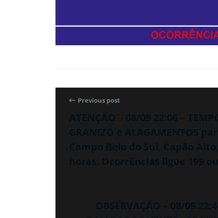
Previous post
ATENÇÃO – 08/09 22:06 – TEM
GRANIZO e ALAGAMENTOS para o
Campo Belo do Sul, Capão Alto
horas. Ocorrências ligue 199 ou
OBSERVAÇÃO – 08/09 22: