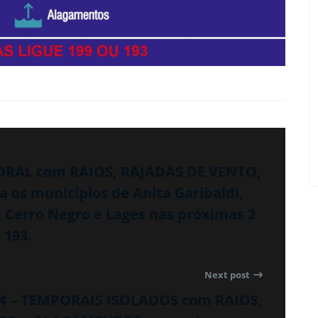
PORAL com RAIOS, RAJADAS DE VENTO,
s municípios de Anita Garibaldi,
, Cerro Negro e Lages nas próximas 2
 193.
Next post
44 – TEMPORAIS ISOLADOS com RAIOS,