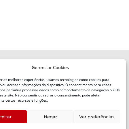
Gerenciar Cookies
ENDEREÇO
Defesa Civil do Estado de Santa
er as melhores experiências, usamos tecnologias como cookies para
Catarina
/ou acessar informações do dispositivo. O consentimento para essas
ente
Av. Ivo Silveira, nº 2320
 nos permitirá processar dados como comportamento de navegação ou IDs
este site. Não consentir ou retirar o consentimento pode afetar
Bairro:
Capoeiras, Florianópolis, SC
te certos recursos e funções.
CEP:
88085-001
ceitar
Negar
Ver preferências