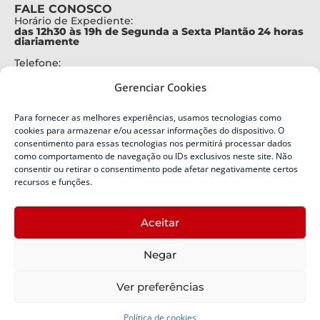
FALE CONOSCO
Horário de Expediente:
das 12h30 às 19h de Segunda a Sexta Plantão 24 horas
diariamente
Telefone:
+55 (48) 3664-7000
Gerenciar Cookies
Emergência:
199
Para fornecer as melhores experiências, usamos tecnologias como
Alertas Defesa Civil:
cookies para armazenar e/ou acessar informações do dispositivo. O
SMS 40199
consentimento para essas tecnologias nos permitirá processar dados
como comportamento de navegação ou IDs exclusivos neste site. Não
consentir ou retirar o consentimento pode afetar negativamente certos
ENDEREÇO
Defesa Civil do Estado de Santa Catarina
recursos e funções.
Av. Ivo Silveira, nº 2320
Bairro:
Aceitar
Capoeiras, Florianópolis, SC
CEP:
Negar
88085-001
Política de Privacidade
Ver preferências
Política de cookies