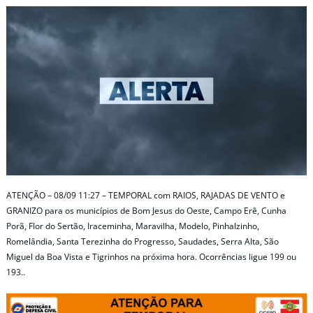
ATENÇÃO – 08/09 11:27 – TEMPORAL com RAIOS, RAJADAS DE VENTO e
GRANIZO para os municípios de Bom Jesus do Oeste, Campo Erê, Cunha
Porã, Flor do Sertão, Iraceminha, Maravilha, Modelo, Pinhalzinho,
Romelândia, Santa Terezinha do Progresso, Saudades, Serra Alta, São
Miguel da Boa Vista e Tigrinhos na próxima hora. Ocorrências ligue 199 ou
193..