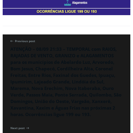
Previous post
ATENÇÃO – 08/09 21:33 – TEMPORAL com RAIOS,
RAJADAS DE VENTO, GRANIZO e ALAGAMENTOS
para os municípios de Abelardo Luz, Arvoredo,
Bom Jesus, Chapecó, Cordilheira Alta, Coronel
Freitas, Entre Rios, Faxinal dos Guedes, Ipuaçu,
Ipumirim, Lajeado Grande, Lindóia do Sul,
Marema, Nova Erechim, Nova Itaberaba, Ouro
Verde, Passos Maia, Ponte Serrada, Quilombo, São
Domingos, União do Oeste, Vargeão, Xanxerê,
Xavantina, Xaxim e Águas Frias nas próximas 2
horas. Ocorrências ligue 199 ou 193.
Next post