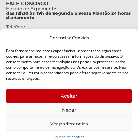
FALE CONOSCO
Horário de Expediente:
das 12h30 às 19h de Segunda a Sexta Plantão 24 horas
diariamente
Telefone:
+55 (48) 3664-7000
Gerenciar Cookies
Emergência:
199
Para fornecer as melhores experiências, usamos tecnologias como
Alertas Defesa Civil:
cookies para armazenar e/ou acessar informações do dispositivo. O
SMS 40199
consentimento para essas tecnologias nos permitirá processar dados
como comportamento de navegação ou IDs exclusivos neste site. Não
ENDEREÇO
consentir ou retirar o consentimento pode afetar negativamente certos
Defesa Civil do Estado de Santa Catarina
recursos e funções.
Av. Ivo Silveira, nº 2320
Bairro:
Aceitar
Capoeiras, Florianópolis, SC
CEP:
Negar
88085-001
Política de Privacidade
Ver preferências
Política de cookies