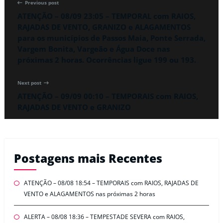
Previous post
ATENÇÃO – 08/09 23:05 – TEMPORAL com RAIOS,
RAJADAS DE VENTO, GRANIZO e ALAGAMENTOS
para os municípios de Passos Maia, Ponte Serrada,
Vargem Bonita, Vargeão e Água Doce nas
próximas 2 horas. Ocorrências ligue 199 ou 193.
Next post
ATENÇÃO – 09/09 00:10 – TEMPORAIS com RAIOS,
RAJADAS DE VENTO e GRANIZO
Postagens mais Recentes
ATENÇÃO – 08/08 18:54 – TEMPORAIS com RAIOS, RAJADAS DE
VENTO e ALAGAMENTOS nas próximas 2 horas
ALERTA – 08/08 18:36 – TEMPESTADE SEVERA com RAIOS,