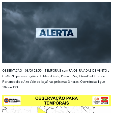
OBSERVAÇÃO – 08/09 23:59 – TEMPORAIS com RAIOS, RAJADAS DE VENTO e
GRANIZO para as regiões do Meio-Oeste, Planalto Sul, Litoral Sul, Grande
Florianópolis e Alto Vale do Itajaí nas próximas 3 horas. Ocorrências ligue
199 ou 193.