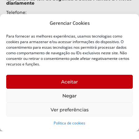
diariamente
Telefone:
+55 (48) 3664-7000
Gerenciar Cookies
Emergência:
199
Para fornecer as melhores experiências, usamos tecnologias como
Alertas Defesa Civil:
cookies para armazenar e/ou acessar informações do dispositivo. O
SMS 40199
consentimento para essas tecnologias nos permitirá processar dados
como comportamento de navegação ou IDs exclusivos neste site. Não
consentir ou retirar o consentimento pode afetar negativamente certos
ENDEREÇO
Defesa Civil do Estado de Santa Catarina
recursos e funções.
Av. Ivo Silveira, nº 2320
Bairro:
Aceitar
Capoeiras, Florianópolis, SC
CEP:
Negar
88085-001
Política de Privacidade
Ver preferências
Política de cookies
Copyright © 2024 Todos os Direitos Reservados SDC -
Secretaria de Estado da Proteção e Defesa Civil | Suporte -