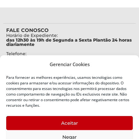
FALE CONOSCO
Horário de Expediente:
das 12h30 às 19h de Segunda a Sexta Plantão 24 horas
diariamente
Telefone:
+55 (48) 3664-7000
Gerenciar Cookies
Emergência:
199
Para fornecer as melhores experiências, usamos tecnologias como
Alertas Defesa Civil:
cookies para armazenar e/ou acessar informações do dispositivo. O
SMS 40199
consentimento para essas tecnologias nos permitirá processar dados
como comportamento de navegação ou IDs exclusivos neste site. Não
ENDEREÇO
consentir ou retirar o consentimento pode afetar negativamente certos
Defesa Civil do Estado de Santa Catarina
recursos e funções.
Av. Ivo Silveira, nº 2320
Bairro:
Aceitar
Capoeiras, Florianópolis, SC
CEP:
Negar
88085-001