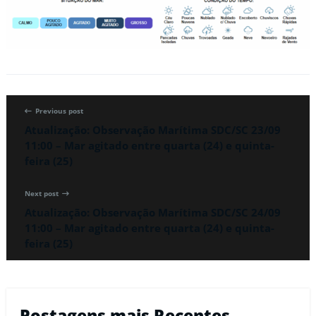
Previous post
Atualização: Observação Marítima SDC/SC 23/09
11:00 – Mar agitado entre quarta (24) e quinta-
feira (25)
Next post
Atualização: Observação Marítima SDC/SC 24/09
11:00 – Mar agitado entre quarta (24) e quinta-
feira (25)
Postagens mais Recentes