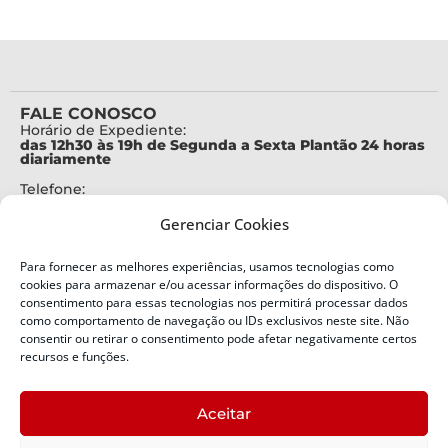
FALE CONOSCO
Horário de Expediente:
das 12h30 às 19h de Segunda a Sexta Plantão 24 horas
diariamente
Telefone:
+55 (48) 3664-7000
Gerenciar Cookies
Emergência:
199
Para fornecer as melhores experiências, usamos tecnologias como
Alertas Defesa Civil:
cookies para armazenar e/ou acessar informações do dispositivo. O
SMS 40199
consentimento para essas tecnologias nos permitirá processar dados
como comportamento de navegação ou IDs exclusivos neste site. Não
ENDEREÇO
consentir ou retirar o consentimento pode afetar negativamente certos
Defesa Civil do Estado de Santa Catarina
recursos e funções.
Av. Ivo Silveira, nº 2320
Bairro:
Aceitar
Capoeiras, Florianópolis, SC
CEP: