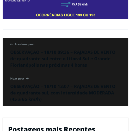
Previous post
OBSERVAÇÃO – 18/10 09:36 – RAJADAS DE VENTO
de quadrante sul entre o Litoral Sul e Grande
Florianópolis nas próximas 4 horas
Next post
OBSERVAÇÃO – 18/10 13:07 – RAJADAS DE VENTO
de quadrante sul, com intensidade MODERADA
(45 a 65 km/h)
Postagens mais Recentes