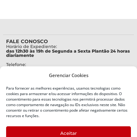
FALE CONOSCO
Horário de Expediente:
das 12h30 às 19h de Segunda a Sexta Plantão 24 horas
diariamente
Telefone:
+55 (48) 3664-7000
Gerenciar Cookies
Emergência:
199
Para fornecer as melhores experiências, usamos tecnologias como
Alertas Defesa Civil:
cookies para armazenar e/ou acessar informações do dispositivo. O
SMS 40199
consentimento para essas tecnologias nos permitirá processar dados
como comportamento de navegação ou IDs exclusivos neste site. Não
ENDEREÇO
consentir ou retirar o consentimento pode afetar negativamente certos
Defesa Civil do Estado de Santa Catarina
recursos e funções.
Av. Ivo Silveira, nº 2320
Bairro:
Aceitar
Capoeiras, Florianópolis, SC