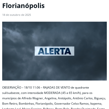
Florianópolis
18 de outubro de 2025
OBSERVAÇÃO – 18/10 11:06 – RAJADAS DE VENTO de quadrante
sul/sudoeste, com intensidade MODERADA (45 a 65 km/h), para os
municípios de Alfredo Wagner, Angelina, Anitápolis, Antônio Carlos, Biguaçu,
Bom Retiro, Bombinhas, Florianópolis, Governador Celso Ramos, Itapema,
Leoberto Leal, Major Gercino, Palhoça, Porto Belo, Rancho Queimado, Santo