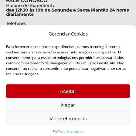
FALE CONOSCO
Horário de Expediente:
das 12h30 às 19h de Segunda a Sexta Plantão 24 horas
diariamente
Telefone:
+55 (48) 3664-7000
Gerenciar Cookies
Emergência:
199
Para fornecer as melhores experiências, usamos tecnologias como
Alertas Defesa Civil:
cookies para armazenar e/ou acessar informações do dispositivo. O
SMS 40199
consentimento para essas tecnologias nos permitirá processar dados
como comportamento de navegação ou IDs exclusivos neste site. Não
ENDEREÇO
consentir ou retirar o consentimento pode afetar negativamente certos
Defesa Civil do Estado de Santa Catarina
recursos e funções.
Av. Ivo Silveira, nº 2320
Bairro:
Aceitar
Capoeiras, Florianópolis, SC
CEP:
Negar
88085-001
Política de Privacidade
Ver preferências
Política de cookies