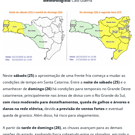
Meteorologista:
Caio Guerra
Neste
sábado (25)
a aproximação de uma frente fria começa a mudar as
condições de tempo em Santa Catarina. Entre a
noite de
sábado (25)
e o
amanhecer de
domingo (26)
há condições para temporais no Grande Oeste
catarinense, principalmente nas áreas de divisa com o Rio Grande do Sul,
com risco moderado para destelhamentos, queda de galhos e árvores e
danos na rede elétrica,
devido
a previsão de ventos fortes
e eventual
queda de granizo. Além disso, há risco para alagamentos.
A partir da
tarde de domingo (26)
, as chuvas avançam para as demais
reigões do estado, ganhando força sobretudo entre os planaltos, em todo o