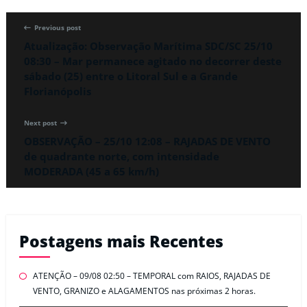
Previous post
Atualização: Observação Marítima SDC/SC 25/10
08:30 – Mar permanece agitado no decorrer deste
sábado (25) entre o Litoral Sul e a Grande
Florianópolis
Next post
OBSERVAÇÃO – 25/10 12:08 – RAJADAS DE VENTO
de quadrante norte, com intensidade
MODERADA (45 a 65 km/h)
Postagens mais Recentes
ATENÇÃO – 09/08 02:50 – TEMPORAL com RAIOS, RAJADAS DE
VENTO, GRANIZO e ALAGAMENTOS nas próximas 2 horas.