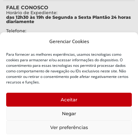
FALE CONOSCO
Horário de Expediente:
das 12h30 às 19h de Segunda a Sexta Plantão 24 horas
diariamente
Telefone:
+55 (48) 3664-7000
Gerenciar Cookies
Emergência:
199
Para fornecer as melhores experiências, usamos tecnologias como
Alertas Defesa Civil:
cookies para armazenar e/ou acessar informações do dispositivo. O
SMS 40199
consentimento para essas tecnologias nos permitirá processar dados
como comportamento de navegação ou IDs exclusivos neste site. Não
ENDEREÇO
consentir ou retirar o consentimento pode afetar negativamente certos
Defesa Civil do Estado de Santa Catarina
recursos e funções.
Av. Ivo Silveira, nº 2320
Bairro:
Aceitar
Capoeiras, Florianópolis, SC
CEP:
Negar
88085-001
Política de Privacidade
Ver preferências