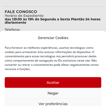
FALE CONOSCO
Horário de Expediente:
das 12h30 às 19h de Segunda a Sexta Plantão 24 horas
diariamente
Telefone:
+55 (48) 3664-7000
Gerenciar Cookies
Emergência:
199
Para fornecer as melhores experiências, usamos tecnologias como
Alertas Defesa Civil:
cookies para armazenar e/ou acessar informações do dispositivo. O
SMS 40199
consentimento para essas tecnologias nos permitirá processar dados
como comportamento de navegação ou IDs exclusivos neste site. Não
ENDEREÇO
consentir ou retirar o consentimento pode afetar negativamente certos
Defesa Civil do Estado de Santa Catarina
recursos e funções.
Av. Ivo Silveira, nº 2320
Bairro:
Aceitar
Capoeiras, Florianópolis, SC
CEP:
Negar
88085-001
Política de Privacidade
Ver preferências