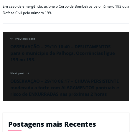
Em caso de emergência, acione o Corpo de Bombeiros pelo número 193 ou a
Defesa Civil pelo número 199.
Previous post
OBSERVAÇÃO – 29/10 10:40 – DESLIZAMENTOS
para o município de Palhoça. Ocorrências ligue
199 ou 193.
Next post
OBSERVAÇÃO – 29/10 06:17 – CHUVA PERSISTENTE
moderada a forte com ALAGAMENTOS pontuais e
risco de ENXURRADAS nas próximas 2 horas
Postagens mais Recentes