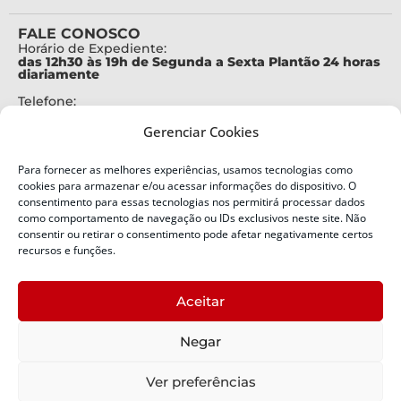
FALE CONOSCO
Horário de Expediente:
das 12h30 às 19h de Segunda a Sexta Plantão 24 horas
diariamente
Telefone:
+55 (48) 3664-7000
Gerenciar Cookies
Emergência:
199
Para fornecer as melhores experiências, usamos tecnologias como
Alertas Defesa Civil:
cookies para armazenar e/ou acessar informações do dispositivo. O
SMS 40199
consentimento para essas tecnologias nos permitirá processar dados
como comportamento de navegação ou IDs exclusivos neste site. Não
ENDEREÇO
consentir ou retirar o consentimento pode afetar negativamente certos
Defesa Civil do Estado de Santa Catarina
recursos e funções.
Av. Ivo Silveira, nº 2320
Bairro:
Aceitar
Capoeiras, Florianópolis, SC
CEP:
Negar
88085-001
Política de Privacidade
Ver preferências