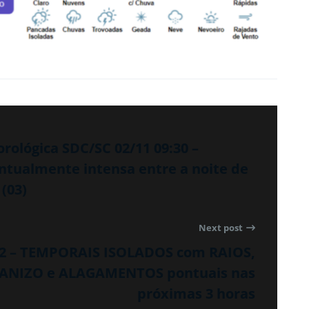
rológica SDC/SC 02/11 09:30 –
ntualmente intensa entre a noite de
(03)
Next post
52 – TEMPORAIS ISOLADOS com RAIOS,
ANIZO e ALAGAMENTOS pontuais nas
próximas 3 horas