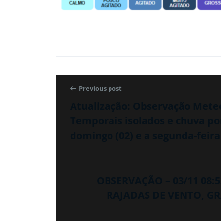
Previous post
Atualização: Observação Meteo
Temporais isolados e chuva po
domingo (02) e a segunda-feira 
OBSERVAÇÃO – 03/11 08:
RAJADAS DE VENTO, GR