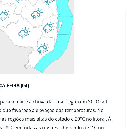
ÇA-FEIRA (04)
a para o mar e a chuva dá uma trégua em SC. O sol
o que favorece a elevação das temperaturas. No
s regiões mais altas do estado e 20°C no litoral. À
 28°C em todas as regiões, chegando a 31°C no