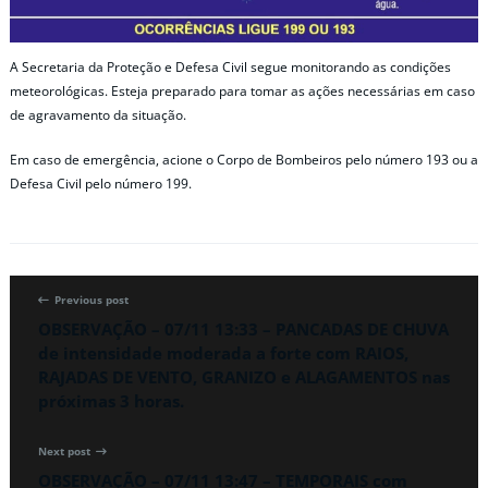
A Secretaria da Proteção e Defesa Civil segue monitorando as condições
meteorológicas. Esteja preparado para tomar as ações necessárias em caso
de agravamento da situação.
Em caso de emergência, acione o Corpo de Bombeiros pelo número 193 ou a
Defesa Civil pelo número 199.
Previous post
OBSERVAÇÃO – 07/11 13:33 – PANCADAS DE CHUVA
de intensidade moderada a forte com RAIOS,
RAJADAS DE VENTO, GRANIZO e ALAGAMENTOS nas
próximas 3 horas.
Next post
OBSERVAÇÃO – 07/11 13:47 – TEMPORAIS com