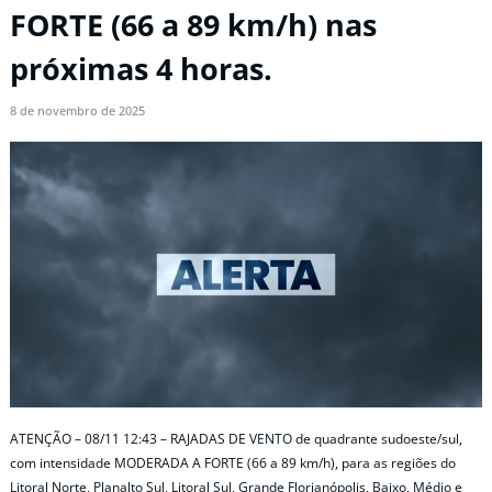
FORTE (66 a 89 km/h) nas
próximas 4 horas.
8 de novembro de 2025
ATENÇÃO – 08/11 12:43 – RAJADAS DE VENTO de quadrante sudoeste/sul,
com intensidade MODERADA A FORTE (66 a 89 km/h), para as regiões do
Litoral Norte, Planalto Sul, Litoral Sul, Grande Florianópolis, Baixo, Médio e