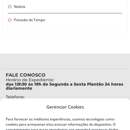
Notícia
Previsão do Tempo
FALE CONOSCO
Horário de Expediente:
das 12h30 às 19h de Segunda a Sexta Plantão 24 horas
diariamente
Telefone:
+55 (48) 3664-7000
Gerenciar Cookies
Emergência:
199
Para fornecer as melhores experiências, usamos tecnologias como
Alertas Defesa Civil:
cookies para armazenar e/ou acessar informações do dispositivo. O
SMS 40199
consentimento para essas tecnologias nos permitirá processar dados