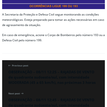
A Secretaria da Proteção e Defesa Civil segue monitorando as condições
meteorológicas. Esteja preparado para tomar as ações necessárias em caso
de agravamento da situação.
Em caso de emergência, acione o Corpo de Bombeiros pelo número 193 ou a
Defesa Civil pelo número 199.
Previous post
OBSERVAÇÃO – 08/11 12:25 – RAJADAS DE VENTO
de quadrante sudoeste/sul, com intensidade
MODERADA (45 a 65 km/h), nas próximas 3 horas
Next post
OBSERVAÇÃO – 08/11 12:45 – RAJADAS DE VENTO
de quadrante sudoeste/sul, com intensidade