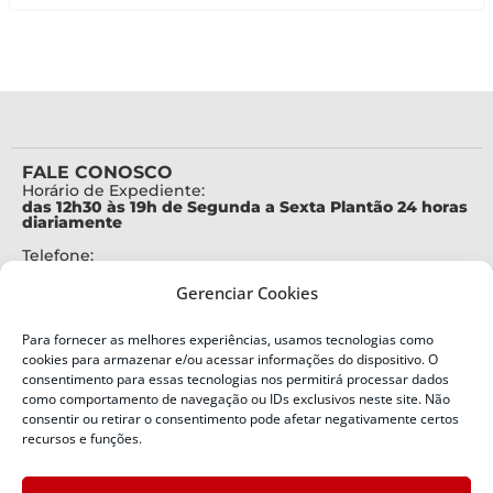
FALE CONOSCO
Horário de Expediente:
das 12h30 às 19h de Segunda a Sexta Plantão 24 horas
diariamente
Telefone:
+55 (48) 3664-7000
Gerenciar Cookies
Emergência:
199
Para fornecer as melhores experiências, usamos tecnologias como
Alertas Defesa Civil:
cookies para armazenar e/ou acessar informações do dispositivo. O
SMS 40199
consentimento para essas tecnologias nos permitirá processar dados
como comportamento de navegação ou IDs exclusivos neste site. Não
consentir ou retirar o consentimento pode afetar negativamente certos
ENDEREÇO
Defesa Civil do Estado de Santa Catarina
recursos e funções.
Av. Ivo Silveira, nº 2320
Bairro: