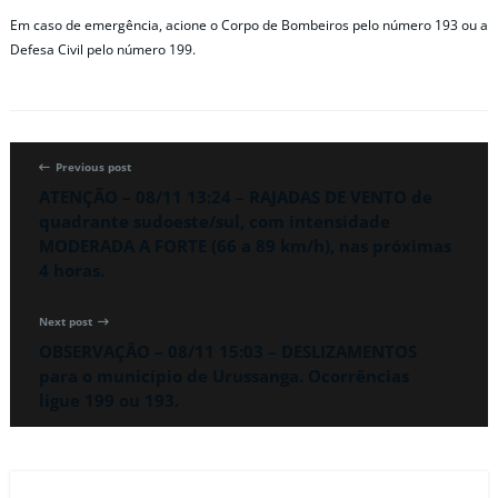
Em caso de emergência, acione o Corpo de Bombeiros pelo número 193 ou a
Defesa Civil pelo número 199.
Previous post
ATENÇÃO – 08/11 13:24 – RAJADAS DE VENTO de
quadrante sudoeste/sul, com intensidade
MODERADA A FORTE (66 a 89 km/h), nas próximas
4 horas.
Next post
OBSERVAÇÃO – 08/11 15:03 – DESLIZAMENTOS
para o município de Urussanga. Ocorrências
ligue 199 ou 193.