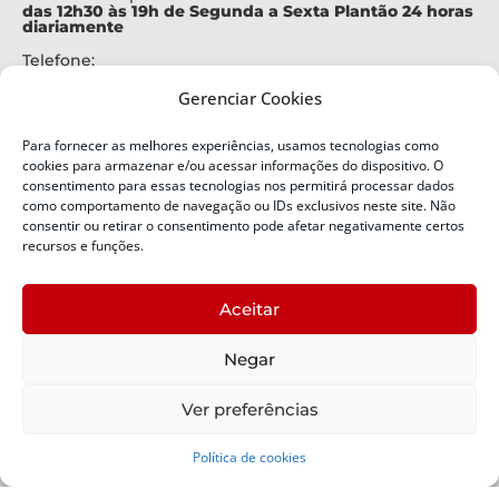
das 12h30 às 19h de Segunda a Sexta Plantão 24 horas
diariamente
Telefone:
+55 (48) 3664-7000
Gerenciar Cookies
Emergência:
199
Para fornecer as melhores experiências, usamos tecnologias como
Alertas Defesa Civil:
cookies para armazenar e/ou acessar informações do dispositivo. O
SMS 40199
consentimento para essas tecnologias nos permitirá processar dados
como comportamento de navegação ou IDs exclusivos neste site. Não
consentir ou retirar o consentimento pode afetar negativamente certos
ENDEREÇO
Defesa Civil do Estado de Santa Catarina
recursos e funções.
Av. Ivo Silveira, nº 2320
Bairro:
Aceitar
Capoeiras, Florianópolis, SC
CEP:
Negar
88085-001
Política de Privacidade
Ver preferências
Política de cookies
Copyright © 2024 Todos os Direitos Reservados SDC -