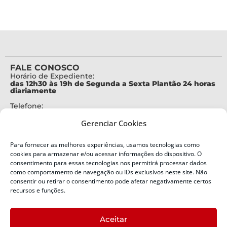
FALE CONOSCO
Horário de Expediente:
das 12h30 às 19h de Segunda a Sexta Plantão 24 horas
diariamente
Telefone:
+55 (48) 3664-7000
Gerenciar Cookies
Emergência:
199
Para fornecer as melhores experiências, usamos tecnologias como
Alertas Defesa Civil:
cookies para armazenar e/ou acessar informações do dispositivo. O
SMS 40199
consentimento para essas tecnologias nos permitirá processar dados
como comportamento de navegação ou IDs exclusivos neste site. Não
consentir ou retirar o consentimento pode afetar negativamente certos
ENDEREÇO
Defesa Civil do Estado de Santa Catarina
recursos e funções.
Av. Ivo Silveira, nº 2320
Bairro:
Aceitar
Capoeiras, Florianópolis, SC