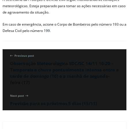
meteorológicas. Esteja preparado para tomar as ações necessárias em caso
de agravamento da situação.
Em caso de emergência, acione o Corpo de Bombeiros pelo número 193 ou a
Defesa Civil pelo número 199.
Previous post
Observação Meteorológica SDC/SC 14/11 10:20 –
Temporais e chuva pontualmente intensa entre a
tarde de domingo (16) e a manhã de segunda-
feira (17)
Next post
Previsão para os próximos 5 dias (15/11)