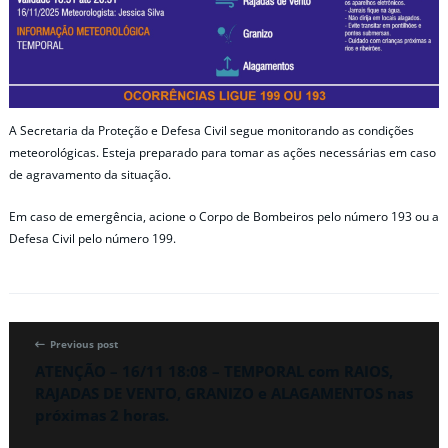
A Secretaria da Proteção e Defesa Civil segue monitorando as condições
meteorológicas. Esteja preparado para tomar as ações necessárias em caso
de agravamento da situação.
Em caso de emergência, acione o Corpo de Bombeiros pelo número 193 ou a
Defesa Civil pelo número 199.
Previous post
ATENÇÃO – 16/11 18:08 – TEMPORAL com RAIOS,
RAJADAS DE VENTO, GRANIZO e ALAGAMENTOS nas
próximas 2 horas.