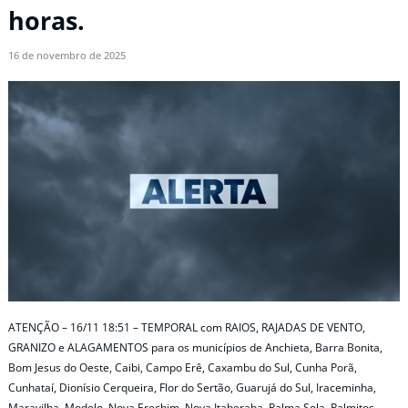
horas.
16 de novembro de 2025
ATENÇÃO – 16/11 18:51 – TEMPORAL com RAIOS, RAJADAS DE VENTO,
GRANIZO e ALAGAMENTOS para os municípios de Anchieta, Barra Bonita,
Bom Jesus do Oeste, Caibi, Campo Erê, Caxambu do Sul, Cunha Porã,
Cunhataí, Dionísio Cerqueira, Flor do Sertão, Guarujá do Sul, Iraceminha,
Maravilha, Modelo, Nova Erechim, Nova Itaberaba, Palma Sola, Palmitos,