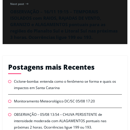
Next post
OBSERVAÇÃO – 16/11 19:15 – TEMPORAIS
ISOLADOS com RAIOS, RAJADAS DE VENTO,
GRANIZO e ALAGAMENTOS pontuais para as
regiões do Planalto Sul e Litoral Sul nas próximas
3 horas. Ocorrências ligue 199 ou 193.
Postagens mais Recentes
Ciclone-bomba: entenda como o fenômeno se forma e quais os
impactos em Santa Catarina
Monitoramento Meteorológico DC/SC 05/08 17:20
OBSERVAÇÃO – 05/08 13:54 – CHUVA PERSISTENTE de
intensidade moderada com ALAGAMENTOS pontuais nas
próximas 2 horas. Ocorrências ligue 199 ou 193.