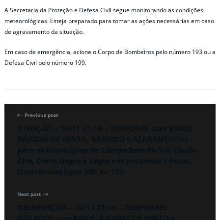
A Secretaria da Proteção e Defesa Civil segue monitorando as condições
meteorológicas. Esteja preparado para tomar as ações necessárias em caso
de agravamento da situação.
Em caso de emergência, acione o Corpo de Bombeiros pelo número 193 ou a
Defesa Civil pelo número 199.
Previous post
ATENÇÃO – 16/11 21:10 – TEMPORAL com RAIOS,
RAJADAS DE VENTO, GRANIZO e ALAGAMENTOS
para os municípios de Campo Belo do Sul, Capão
Alto, Cerro Negro e Lages nas próximas 2 horas.
Ocorrências ligue 199 ou 193.
Next post
OBSERVAÇÃO – 16/11 21:56 – TEMPORAIS
ISOLADOS com RAIOS, RAJADAS DE VENTO e