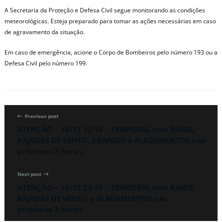
A Secretaria da Proteção e Defesa Civil segue monitorando as condições
meteorológicas. Esteja preparado para tomar as ações necessárias em caso
de agravamento da situação.
Em caso de emergência, acione o Corpo de Bombeiros pelo número 193 ou a
Defesa Civil pelo número 199.
Previous post
ATENÇÃO – 16/11 22:16 – TEMPORAL com RAIOS,
RAJADAS DE VENTO, GRANIZO e ALAGAMENTOS nas
próximas 2 horas.
Next post
ATENÇÃO – 16/11 23:45 – TEMPORAL com RAIOS,
RAJADAS DE VENTO e ALAGAMENTOS nas
próximas 2 horas.