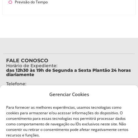
Previsão do Tempo
FALE CONOSCO
Horário de Expediente:
das 12h30 às 19h de Segunda a Sexta Plantão 24 horas
diariamente
Telefone:
+55 (48) 3664-7000
Gerenciar Cookies
Emergência:
199
Para fornecer as melhores experiências, usamos tecnologias como
Alertas Defesa Civil:
cookies para armazenar e/ou acessar informações do dispositivo. O
SMS 40199
consentimento para essas tecnologias nos permitirá processar dados
como comportamento de navegação ou IDs exclusivos neste site. Não
ENDEREÇO
consentir ou retirar o consentimento pode afetar negativamente certos
Defesa Civil do Estado de Santa Catarina
recursos e funções.