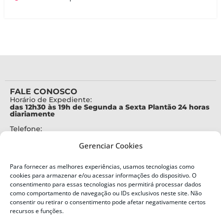
FALE CONOSCO
Horário de Expediente:
das 12h30 às 19h de Segunda a Sexta Plantão 24 horas
diariamente
Telefone:
+55 (48) 3664-7000
Gerenciar Cookies
Emergência:
199
Para fornecer as melhores experiências, usamos tecnologias como
Alertas Defesa Civil:
cookies para armazenar e/ou acessar informações do dispositivo. O
SMS 40199
consentimento para essas tecnologias nos permitirá processar dados
como comportamento de navegação ou IDs exclusivos neste site. Não
ENDEREÇO
consentir ou retirar o consentimento pode afetar negativamente certos
Defesa Civil do Estado de Santa Catarina
recursos e funções.
Av. Ivo Silveira, nº 2320