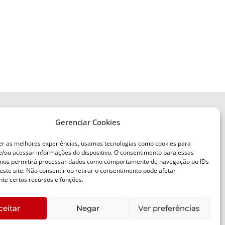
Gerenciar Cookies
ENDEREÇO
Defesa Civil do Estado de Santa
er as melhores experiências, usamos tecnologias como cookies para
Catarina
/ou acessar informações do dispositivo. O consentimento para essas
ente
Av. Ivo Silveira, nº 2320
 nos permitirá processar dados como comportamento de navegação ou IDs
este site. Não consentir ou retirar o consentimento pode afetar
Bairro:
Capoeiras, Florianópolis, SC
te certos recursos e funções.
CEP:
88085-001
ceitar
Negar
Ver preferências