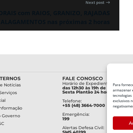
Next post
PORAIS com RAIOS, GRANIZO, RAJADAS
 ALAGAMENTOS nas próximas 2 horas
XTERNOS
FALE CONOSCO
Horário de Expediente:
Para fornec
e Notícias
das 12h30 às 19h de Segunda a
armazenar e
Sexta Plantão 24 horas diariam
Serviços
tecnologias
ial
exclusivos n
Telefone:
+55 (48) 3664-7000
negativamen
Informação
Emergência:
o Governo
199
A
SC
Alertas Defesa Civil:
SMS 40199