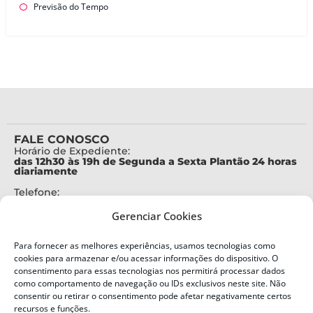
Previsão do Tempo
FALE CONOSCO
Horário de Expediente:
das 12h30 às 19h de Segunda a Sexta Plantão 24 horas
diariamente
Telefone:
+55 (48) 3664-7000
Gerenciar Cookies
Emergência:
199
Para fornecer as melhores experiências, usamos tecnologias como
Alertas Defesa Civil:
cookies para armazenar e/ou acessar informações do dispositivo. O
SMS 40199
consentimento para essas tecnologias nos permitirá processar dados
como comportamento de navegação ou IDs exclusivos neste site. Não
ENDEREÇO
consentir ou retirar o consentimento pode afetar negativamente certos
Defesa Civil do Estado de Santa Catarina
recursos e funções.