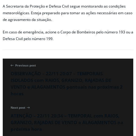
A Secretaria da Proteção e Defesa Civil segue monitorando as condições
meteorológicas. Esteja preparado para tomar as ações necessárias em caso
de agravamento da situação.
Em caso de emergência, acione o Corpo de Bombeiros pelo número 193 ou a
Defesa Civil pelo número 199.
Previous post
OBSERVAÇÃO – 22/11 20:07 – TEMPORAIS
ISOLADOS com RAIOS, GRANIZO, RAJADAS DE
VENTO e ALAGAMENTOS pontuais nas próximas 2
horas
Next post
ATENÇÃO – 22/11 20:34 – TEMPORAL com RAIOS,
GRANIZO, RAJADAS DE VENTO e ALAGAMENTOS na
próxima hora