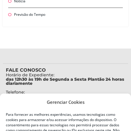
Notícia
Previsão do Tempo
FALE CONOSCO
Horário de Expediente:
das 12h30 às 19h de Segunda a Sexta Plantão 24 horas
diariamente
Telefone:
+55 (48) 3664-7000
Gerenciar Cookies
Emergência:
199
Para fornecer as melhores experiências, usamos tecnologias como
Alertas Defesa Civil:
cookies para armazenar e/ou acessar informações do dispositivo. O
SMS 40199
consentimento para essas tecnologias nos permitirá processar dados
como comportamento de navegação ou IDs exclusivos neste site. Não