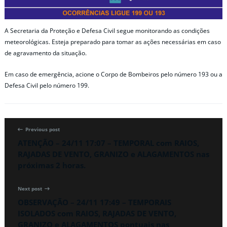
A Secretaria da Proteção e Defesa Civil segue monitorando as condições
meteorológicas. Esteja preparado para tomar as ações necessárias em caso
de agravamento da situação.
Em caso de emergência, acione o Corpo de Bombeiros pelo número 193 ou a
Defesa Civil pelo número 199.
Previous post
ATENÇÃO – 24/11 17:07 – TEMPORAL com RAIOS,
RAJADAS DE VENTO, GRANIZO e ALAGAMENTOS nas
próximas 2 horas.
Next post
OBSERVAÇÃO – 24/11 17:49 – TEMPORAIS
ISOLADOS com RAIOS, RAJADAS DE VENTO,
GRANIZO e ALAGAMENTOS pontuais nas