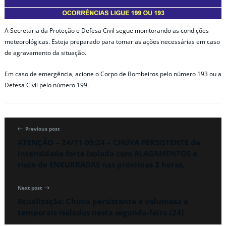
A Secretaria da Proteção e Defesa Civil segue monitorando as condições
meteorológicas. Esteja preparado para tomar as ações necessárias em caso
de agravamento da situação.
Em caso de emergência, acione o Corpo de Bombeiros pelo número 193 ou a
Defesa Civil pelo número 199.
Previous post
ATENÇÃO – 24/11 09:24 – CHUVA PERSISTENTE de
intensidade forte isolada com ALAGAMENTOS e
risco de ENXURRADAS nas próximas 2 horas.
Next post
Atualização: Chuva persistente e volumosa e
temporais isolados nesta segunda-feira (24)