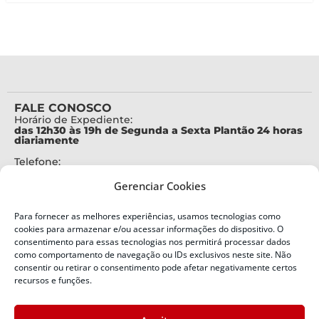
FALE CONOSCO
Horário de Expediente:
das 12h30 às 19h de Segunda a Sexta Plantão 24 horas
diariamente
Telefone:
+55 (48) 3664-7000
Gerenciar Cookies
Emergência:
199
Para fornecer as melhores experiências, usamos tecnologias como
Alertas Defesa Civil:
cookies para armazenar e/ou acessar informações do dispositivo. O
SMS 40199
consentimento para essas tecnologias nos permitirá processar dados
como comportamento de navegação ou IDs exclusivos neste site. Não
consentir ou retirar o consentimento pode afetar negativamente certos
ENDEREÇO
Defesa Civil do Estado de Santa Catarina
recursos e funções.
Av. Ivo Silveira, nº 2320
Bairro: