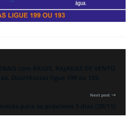
PORAIS com RAIOS, RAJADAS DE VENTO
s. Ocorrências ligue 199 ou 193.
Next post
evisão para os próximos 5 dias (28/11)