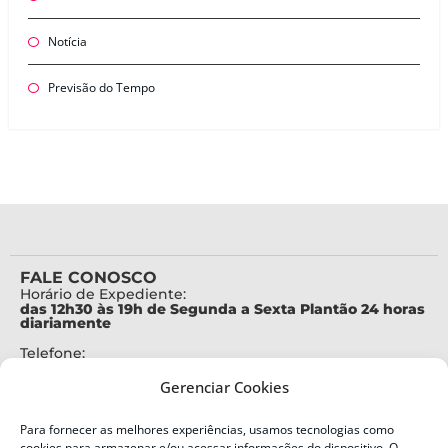
Notícia
Previsão do Tempo
FALE CONOSCO
Horário de Expediente:
das 12h30 às 19h de Segunda a Sexta Plantão 24 horas
diariamente
Telefone:
+55 (48) 3664-7000
Gerenciar Cookies
Emergência:
199
Para fornecer as melhores experiências, usamos tecnologias como
Alertas Defesa Civil:
cookies para armazenar e/ou acessar informações do dispositivo. O