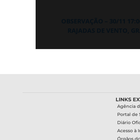
OBSERVAÇÃO – 30/11 17:
RAJADAS DE VENTO, GR
LINKS E
Agência d
Portal de 
Diário Ofic
Acesso à 
Órgãos d