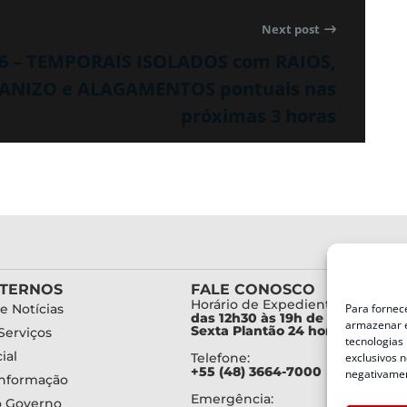
Next post
06 – TEMPORAIS ISOLADOS com RAIOS,
ANIZO e ALAGAMENTOS pontuais nas
próximas 3 horas
XTERNOS
FALE CONOSCO
Horário de Expediente:
Para fornec
e Notícias
das 12h30 às 19h de Segunda a
armazenar e
Sexta Plantão 24 horas diariam
Serviços
tecnologias
ial
exclusivos n
Telefone:
+55 (48) 3664-7000
negativamen
Informação
Emergência:
o Governo