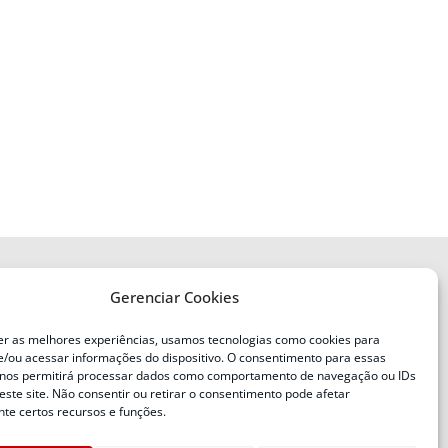
Gerenciar Cookies
ENDEREÇO
Defesa Civil do Estado de Santa
er as melhores experiências, usamos tecnologias como cookies para
Catarina
/ou acessar informações do dispositivo. O consentimento para essas
ente
Av. Ivo Silveira, nº 2320
 nos permitirá processar dados como comportamento de navegação ou IDs
este site. Não consentir ou retirar o consentimento pode afetar
Bairro:
Capoeiras, Florianópolis, SC
te certos recursos e funções.
CEP: