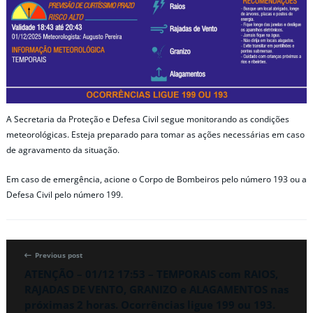
A Secretaria da Proteção e Defesa Civil segue monitorando as condições
meteorológicas. Esteja preparado para tomar as ações necessárias em caso
de agravamento da situação.
Em caso de emergência, acione o Corpo de Bombeiros pelo número 193 ou a
Defesa Civil pelo número 199.
Previous post
ATENÇÃO – 01/12 17:53 – TEMPORAIS com RAIOS,
RAJADAS DE VENTO, GRANIZO e ALAGAMENTOS nas
próximas 2 horas. Ocorrências ligue 199 ou 193.