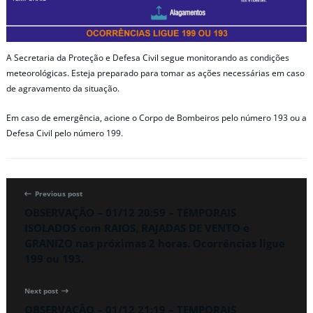
A Secretaria da Proteção e Defesa Civil segue monitorando as condições
meteorológicas. Esteja preparado para tomar as ações necessárias em caso
de agravamento da situação.
Em caso de emergência, acione o Corpo de Bombeiros pelo número 193 ou a
Defesa Civil pelo número 199.
Previous post
OBSERVAÇÃO – 01/12 20:59 – TEMPORAIS
ISOLADOS com RAIOS, RAJADAS DE VENTO e
GRANIZO nas próximas 2 horas. Ocorrências ligue
199 ou 193.
Next post
OBSERVAÇÃO – 01/12 21:19 – TEMPORAIS