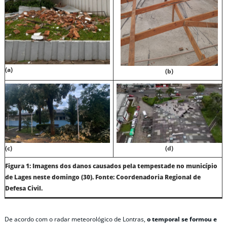
(a)
(b)
(c)
(d)
Figura 1: Imagens dos danos causados pela tempestade no município
de Lages neste domingo (30). Fonte: Coordenadoria Regional de
Defesa Civil.
De acordo com o radar meteorológico de Lontras,
o temporal se formou e