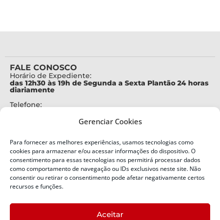
FALE CONOSCO
Horário de Expediente:
das 12h30 às 19h de Segunda a Sexta Plantão 24 horas
diariamente
Telefone:
+55 (48) 3664-7000
Gerenciar Cookies
Emergência:
199
Para fornecer as melhores experiências, usamos tecnologias como
Alertas Defesa Civil:
cookies para armazenar e/ou acessar informações do dispositivo. O
SMS 40199
consentimento para essas tecnologias nos permitirá processar dados
como comportamento de navegação ou IDs exclusivos neste site. Não
consentir ou retirar o consentimento pode afetar negativamente certos
ENDEREÇO
Defesa Civil do Estado de Santa Catarina
recursos e funções.
Av. Ivo Silveira, nº 2320
Bairro:
Aceitar
Capoeiras, Florianópolis, SC