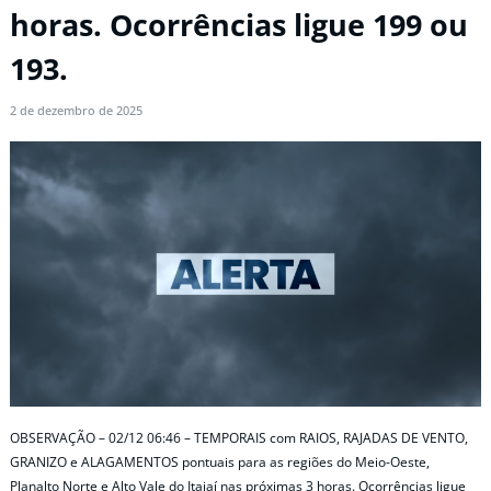
horas. Ocorrências ligue 199 ou
193.
2 de dezembro de 2025
OBSERVAÇÃO – 02/12 06:46 – TEMPORAIS com RAIOS, RAJADAS DE VENTO,
GRANIZO e ALAGAMENTOS pontuais para as regiões do Meio-Oeste,
Planalto Norte e Alto Vale do Itajaí nas próximas 3 horas. Ocorrências ligue