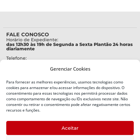
FALE CONOSCO
Horário de Expediente:
das 12h30 às 19h de Segunda a Sexta Plantão 24 horas
diariamente
Telefone:
+55 (48) 3664-7000
Gerenciar Cookies
Emergência:
199
Para fornecer as melhores experiências, usamos tecnologias como
Alertas Defesa Civil:
cookies para armazenar e/ou acessar informações do dispositivo. O
SMS 40199
consentimento para essas tecnologias nos permitirá processar dados
como comportamento de navegação ou IDs exclusivos neste site. Não
consentir ou retirar o consentimento pode afetar negativamente certos
ENDEREÇO
Defesa Civil do Estado de Santa Catarina
recursos e funções.
Av. Ivo Silveira, nº 2320
Bairro:
Aceitar
Capoeiras, Florianópolis, SC
CEP: