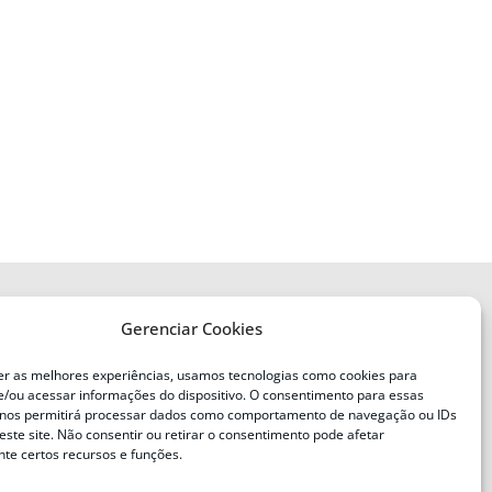
Gerenciar Cookies
ENDEREÇO
Defesa Civil do Estado de Santa
er as melhores experiências, usamos tecnologias como cookies para
Catarina
/ou acessar informações do dispositivo. O consentimento para essas
ente
Av. Ivo Silveira, nº 2320
 nos permitirá processar dados como comportamento de navegação ou IDs
este site. Não consentir ou retirar o consentimento pode afetar
Bairro:
Capoeiras, Florianópolis, SC
te certos recursos e funções.
CEP: