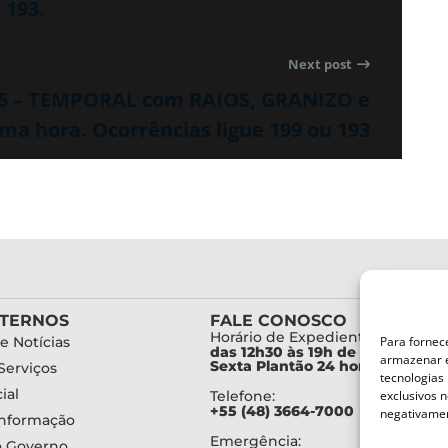
 193.
Next post
45 – TEMPORAL com RAIOS, GRANIZO e
a hora. Ocorrências ligue 199 ou 193
XTERNOS
FALE CONOSCO
Horário de Expediente:
e Notícias
Para fornec
das 12h30 às 19h de Segunda a
armazenar e
Sexta Plantão 24 horas diariam
Serviços
tecnologias
ial
Telefone:
exclusivos n
+55 (48) 3664-7000
negativamen
Informação
Emergência:
o Governo