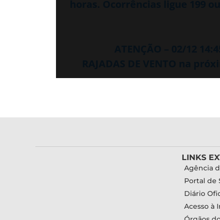
horas. Ocorrências ligue 199 ou
ATENÇÃO – 02/12 14:
RAJADAS DE VENTO na próxim
LINKS E
Agência d
Portal de 
Diário Ofic
Acesso à 
Órgãos d