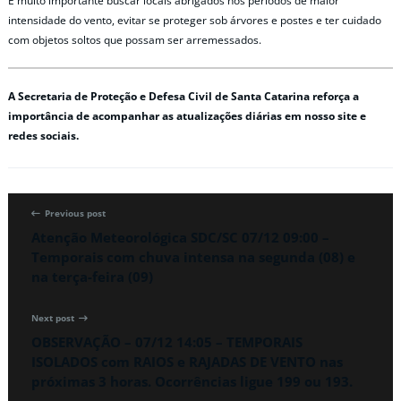
É muito importante buscar locais abrigados nos períodos de maior
intensidade do vento, evitar se proteger sob árvores e postes e ter cuidado
com objetos soltos que possam ser arremessados.
A Secretaria de Proteção e Defesa Civil de Santa Catarina reforça a
importância de acompanhar as atualizações diárias em nosso site e
redes sociais.
Previous post
Atenção Meteorológica SDC/SC 07/12 09:00 –
Temporais com chuva intensa na segunda (08) e
na terça-feira (09)
Next post
OBSERVAÇÃO – 07/12 14:05 – TEMPORAIS
ISOLADOS com RAIOS e RAJADAS DE VENTO nas
próximas 3 horas. Ocorrências ligue 199 ou 193.