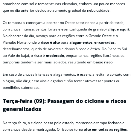
amanhece com sol e temperaturas elevadas, embora um pouco menores
que no dia anterior devido ao aumento gradual da nebulosidade.
Os temporais começam a ocorrer no Oeste catarinense a partir da tarde,
com chuva intensa, ventos fortes e eventual queda de granizo (
clique aqui
).
No decorrer do dia, avança para as regiões entre o Grande Oeste e o
Planalto Norte, onde o
risco é alto
para
alagamentos, enxurradas,
destelhamentos, queda de árvores e danos à rede elétrica. Do Planalto Sul
ao Vale do Itajaí, o risco é
moderado
, enquanto nas regiões litorâneas os
temporais tendem a ser mais isolados, resultando em
baixo risco
.
Em caso de chuvas intensas e alagamentos, é essencial evitar o contato com
a água, não dirigir em vias alagadas e não tentar atravessar pontes ou
pontilhões submersos.
Terça-feira (09): Passagem do ciclone e riscos
generalizados
Na terça-feira, o ciclone passa pelo estado, mantendo o tempo fechado e
com chuva desde a madrugada. O risco se torna
alto em todas as regiões
,