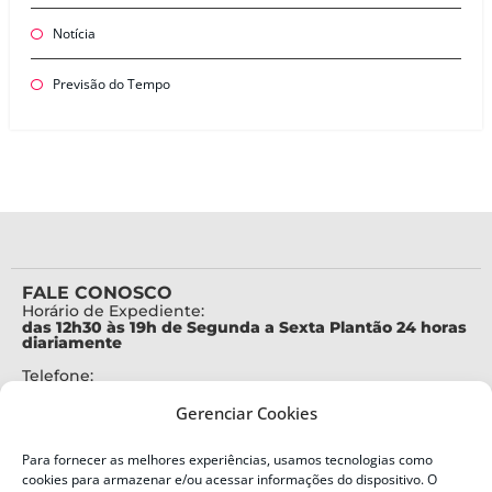
Notícia
Previsão do Tempo
FALE CONOSCO
Horário de Expediente:
das 12h30 às 19h de Segunda a Sexta Plantão 24 horas
diariamente
Telefone:
+55 (48) 3664-7000
Gerenciar Cookies
Emergência:
199
Para fornecer as melhores experiências, usamos tecnologias como
Alertas Defesa Civil:
cookies para armazenar e/ou acessar informações do dispositivo. O
SMS 40199