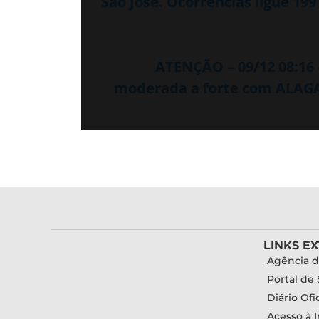
São José. Ocorrências ligue 199
ATENÇÃO – 09/12 08:16
moderada a forte com ALAG
LINKS E
Agência d
Portal de 
Diário Ofic
Acesso à 