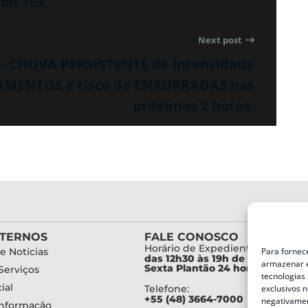
 ou 193.
Next post
 – CHUVA PERSISTENTE de intensidade
AMENTOS e risco de ENXURRADAS nas
próximas 2 horas.
XTERNOS
FALE CONOSCO
Horário de Expediente:
e Notícias
Para fornec
das 12h30 às 19h de Segunda a
armazenar e
Sexta Plantão 24 horas diariam
Serviços
tecnologias
ial
Telefone:
exclusivos n
+55 (48) 3664-7000
negativamen
Informação