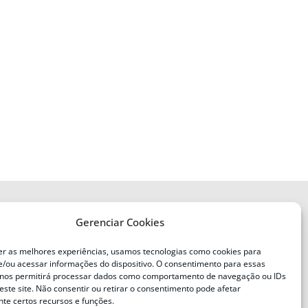
Gerenciar Cookies
ENDEREÇO
Defesa Civil do Estado de Santa
er as melhores experiências, usamos tecnologias como cookies para
Catarina
/ou acessar informações do dispositivo. O consentimento para essas
ente
Av. Ivo Silveira, nº 2320
 nos permitirá processar dados como comportamento de navegação ou IDs
este site. Não consentir ou retirar o consentimento pode afetar
Bairro:
Capoeiras, Florianópolis, SC
te certos recursos e funções.