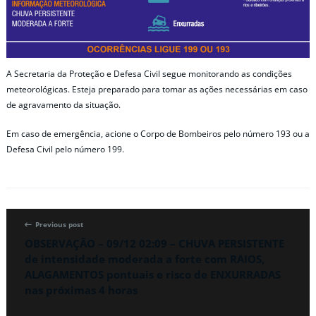
A Secretaria da Proteção e Defesa Civil segue monitorando as condições
meteorológicas. Esteja preparado para tomar as ações necessárias em caso
de agravamento da situação.
Em caso de emergência, acione o Corpo de Bombeiros pelo número 193 ou a
Defesa Civil pelo número 199.
Previous post
OBSERVAÇÃO – 09/12 02:09 – CHUVA PERSISTENTE
de intensidade moderada a forte com RAIOS,
ALAGAMENTOS pontuais e risco de ENXURRADAS
nas próximas 4 horas