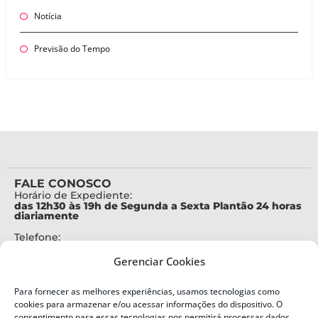
Notícia
Previsão do Tempo
FALE CONOSCO
Horário de Expediente:
das 12h30 às 19h de Segunda a Sexta Plantão 24 horas
diariamente
Telefone:
+55 (48) 3664-7000
Gerenciar Cookies
Emergência:
199
Para fornecer as melhores experiências, usamos tecnologias como
Alertas Defesa Civil:
cookies para armazenar e/ou acessar informações do dispositivo. O
SMS 40199
consentimento para essas tecnologias nos permitirá processar dados