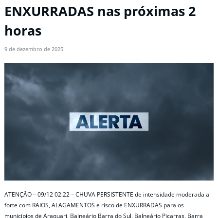
ENXURRADAS nas próximas 2
horas
9 de dezembro de 2025
ATENÇÃO – 09/12 02:22 – CHUVA PERSISTENTE de intensidade moderada a
forte com RAIOS, ALAGAMENTOS e risco de ENXURRADAS para os
municípios de Araquari, Balneário Barra do Sul, Balneário Piçarras, Barra