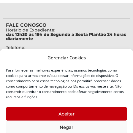
FALE CONOSCO
Horário de Expediente:
das 12h30 às 19h de Segunda a Sexta Plantão 24 horas
diariamente
Telefone:
+55 (48) 3664-7000
Gerenciar Cookies
Emergência:
199
Para fornecer as melhores experiências, usamos tecnologias como
Alertas Defesa Civil:
cookies para armazenar e/ou acessar informações do dispositivo. O
SMS 40199
consentimento para essas tecnologias nos permitirá processar dados
como comportamento de navegação ou IDs exclusivos neste site. Não
ENDEREÇO
consentir ou retirar o consentimento pode afetar negativamente certos
Defesa Civil do Estado de Santa Catarina
recursos e funções.
Av. Ivo Silveira, nº 2320
Bairro:
Aceitar
Capoeiras, Florianópolis, SC
CEP:
Negar
88085-001