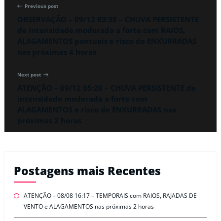
Previous post
OBSERVAÇÃO – 09/12 03:38 – CHUVA PERSISTENTE
de intensidade moderada a forte com RAIOS,
ALAGAMENTOS pontuais e risco de ENXURRADAS
nas próximas 4 horas
Next post
ATENÇÃO – 09/12 05:20 – CHUVA PERSISTENTE de
intensidade moderada a forte com
ALAGAMENTOS e risco de ENXURRADAS nas
próximas 2 horas
Postagens mais Recentes
ATENÇÃO – 08/08 16:17 – TEMPORAIS com RAIOS, RAJADAS DE
VENTO e ALAGAMENTOS nas próximas 2 horas